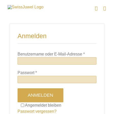
Skip
to
content
Anmelden
Erforderlich
Benutzername oder E-Mail-Adresse
*
Erforderlich
Passwort
*
ANMELDEN
Angemeldet bleiben
Passwort vergessen?